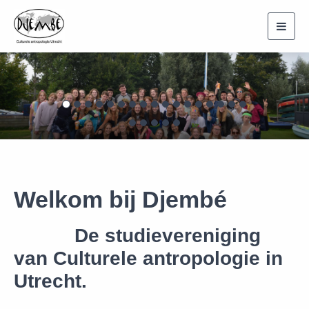
Toggl
navig
Previous
Nex
Welkom bij Djembé
De studievereniging
van Culturele antropologie in
Utrecht.