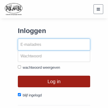
Toggl
navig
Inloggen
wachtwoord weergeven
Log in
blijf ingelogd